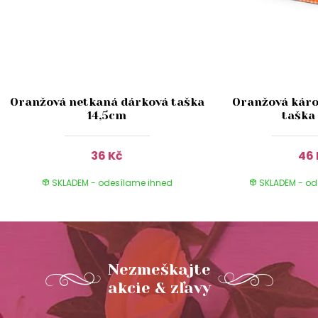
Oranžová netkaná dárková taška
Oranžová káro
14,5cm
taška
36 Kč
46 
SKLADEM - odesílame ihned
SKLADEM - od
Nezmeškajte
akcie & zľavy