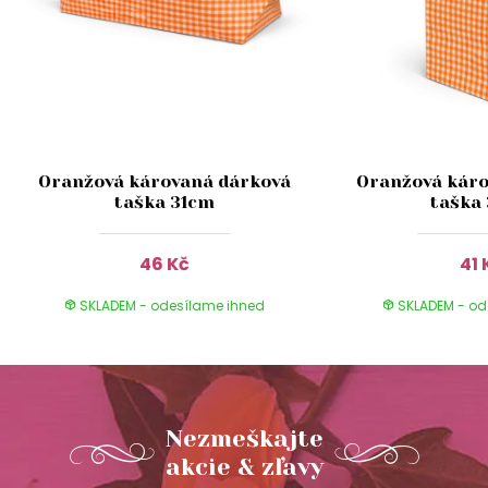
Oranžová károvaná dárková
Oranžová káro
taška 31cm
taška
46 Kč
41 
SKLADEM - odesílame ihned
SKLADEM - od
Nezmeškajte
akcie & zľavy