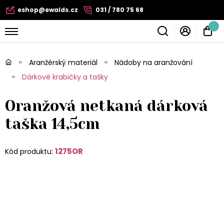
eshop@ewalds.cz
031 / 780 75 68
Aranžérský materiál
Nádoby na aranžování
Dárkové krabičky a tašky
Oranžová netkaná dárková
taška 14,5cm
1275OR
Kód produktu: