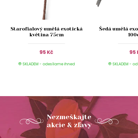
Starofialový umělá exotická
Šedá umělá exo
květina 75cm
10
95 Kč
95 
SKLADEM - odesílame ihned
SKLADEM - od
Nezmeškajte
akcie & zľavy