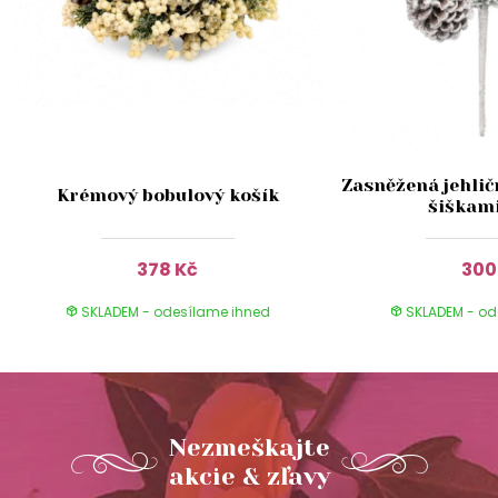
Zasněžená jehlič
Krémový bobulový košík
šiškam
378 Kč
300
SKLADEM - odesílame ihned
SKLADEM - od
Nezmeškajte
akcie & zľavy