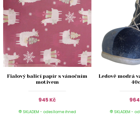
Fialový balicí papír s vánočním
Ledově modrá v
motivem
40
945 Kč
964
SKLADEM - odesílame ihned
SKLADEM - od