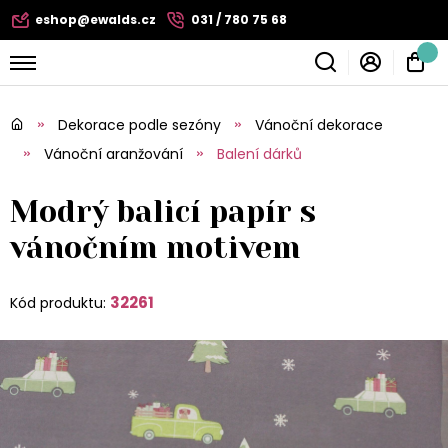
eshop@ewalds.cz
031 / 780 75 68
Dekorace podle sezóny
Vánoční dekorace
Vánoční aranžování
Balení dárků
Modrý balicí papír s
vánočním motivem
32261
Kód produktu: