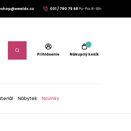
eshop@ewalds.cz
031 / 780 75 68
Po-Pia 8-16h
Prihlásenie
Nákupný košík
teriál
Nábytek
Novinky