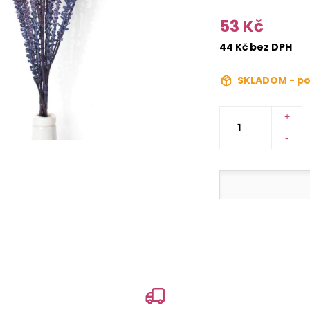
53 Kč
44 Kč bez DPH
SKLADOM - po
+
-