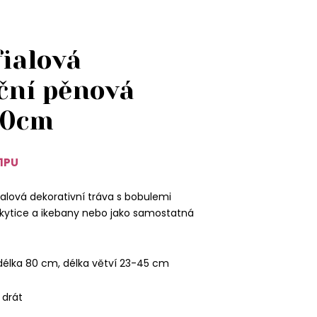
ialová
ční pěnová
80cm
1PU
alová dekorativní tráva s bobulemi
kytice a ikebany nebo jako samostatná
délka 80 cm, délka větví 23-45 cm
 drát