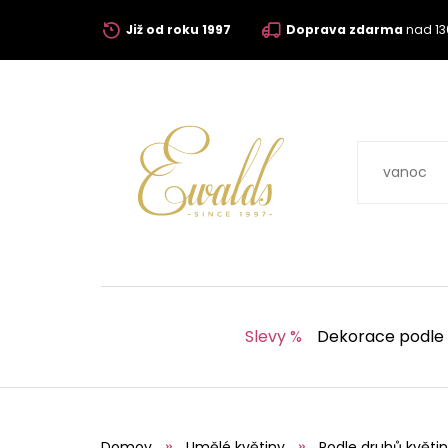
Již od roku 1997
Doprava zdarma
nad 13
Slevy %
Dekorace podle
Domov
Umělé květiny
Podle druhů květin