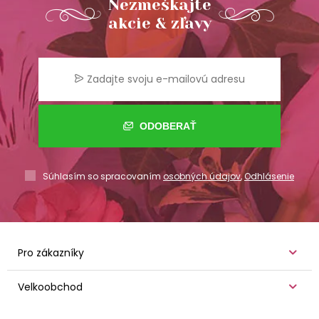
Nezmeškajte
akcie & zľavy
ODOBERAŤ
Súhlasím so spracovaním
osobných údajov
,
Odhlásenie
Pro zákazníky
Velkoobchod