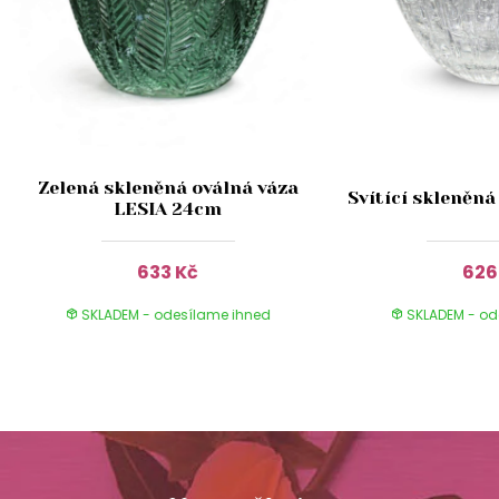
Zelená skleněná oválná váza
Svítící skleněn
LESIA 24cm
633 Kč
626
SKLADEM - odesílame ihned
SKLADEM - od