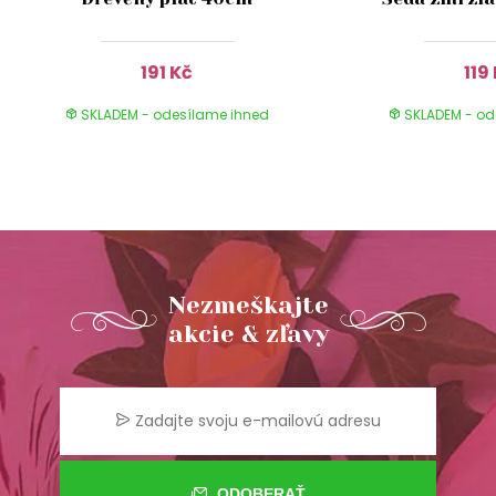
191 Kč
119
SKLADEM - odesílame ihned
SKLADEM - od
Nezmeškajte
akcie & zľavy
ODOBERAŤ