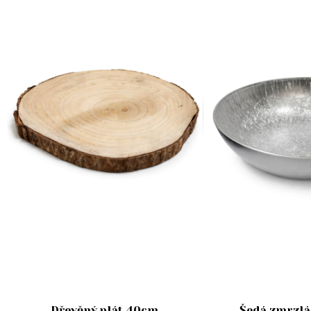
Dřevěný plát 40cm
Šedá zmrzlá