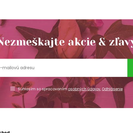
Nezmeškajte akcie & zľav
Súhlasím so spracovaním
osobných údajov
,
Odhlásenie
chod