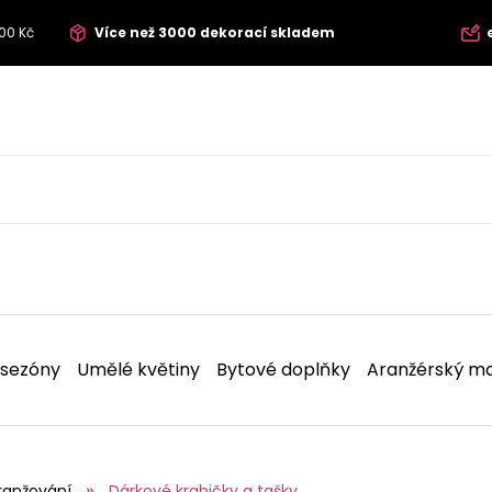
00 Kč
Více než 3000 dekorací skladem
 sezóny
Umělé květiny
Bytové doplňky
Aranžérský ma
ranžování
Dárkové krabičky a tašky