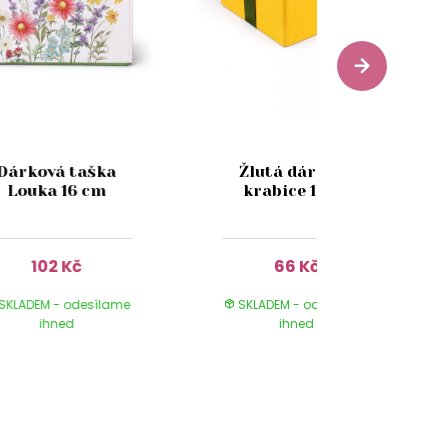
Dárková taška
Žlutá dárková
Louka 16 cm
krabice 17cm
102 Kč
66 Kč
SKLADEM - odesílame
SKLADEM - odesílame
ihned
ihned