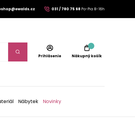
eshop@ewalds.cz
031 / 780 75 68
Po-Pia 8-16h
Prihlásenie
Nákupný košík
teriál
Nábytek
Novinky