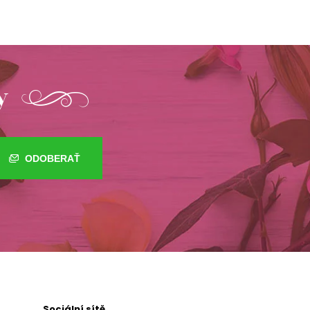
y
ODOBERAŤ
Sociální sítě