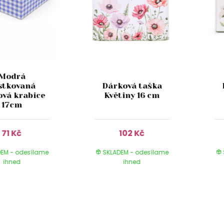
Modrá
stkovaná
Dárková taška
ová krabice
Květiny 16 cm
17cm
71 Kč
102 Kč
EM - odesílame
SKLADEM - odesílame
ihned
ihned