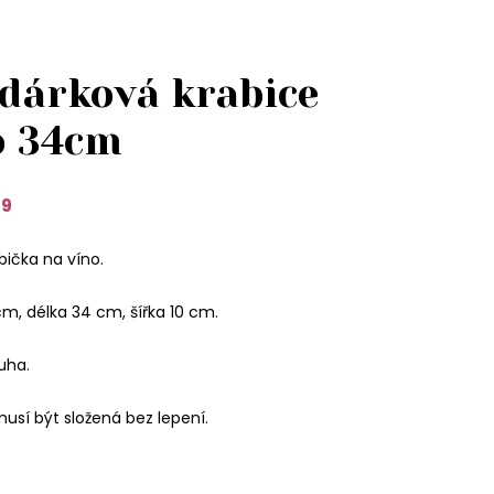
dárková krabice
o 34cm
19
ička na víno.
m, délka 34 cm, šířka 10 cm.
tuha.
usí být složená bez lepení.