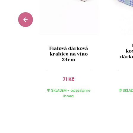
rá
Fialová dárková
ovaná
ko
krabice na víno
krabice
dárk
34cm
cm
Kč
71 Kč
 odesílame
SKLADEM - odesílame
SKLAD
ed
ihned