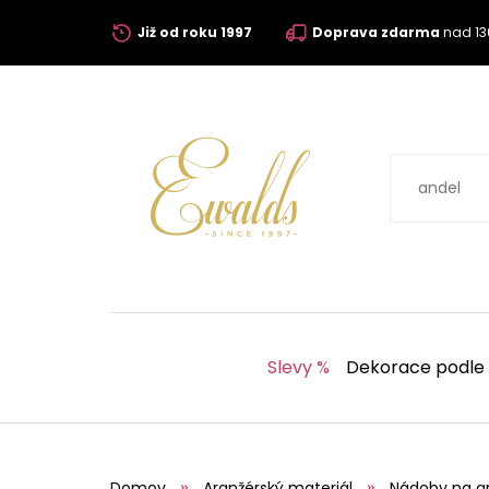
Již od roku 1997
Doprava zdarma
nad 13
Slevy %
Dekorace podle
Domov
Aranžérský materiál
Nádoby na a