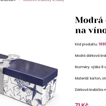
Modrá 
na vín
159
Kód produktu:
Modrá dárková krab
Rozměry: výška 9 c
Materiál: karton, s
Dárková krabička m
71 Kč