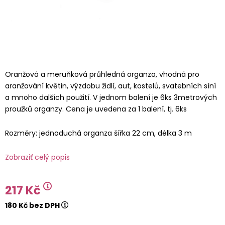
Oranžová a meruňková průhledná organza, vhodná pro
aranžování květin, výzdobu židlí, aut, kostelů, svatebních síní
a mnoho dalších použití. V jednom balení je 6ks 3metrových
proužků organzy. Cena je uvedena za 1 balení, tj. 6ks
Rozměry: jednoduchá organza šířka 22 cm, délka 3 m
Zobraziť celý popis
217 Kč
180 Kč bez DPH