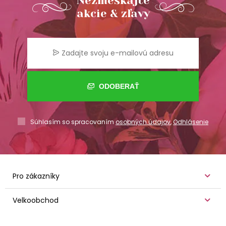
Nezmeškajte
akcie & zľavy
ODOBERAŤ
Súhlasím so spracovaním
osobných údajov
,
Odhlásenie
Pro zákazníky
Velkoobchod