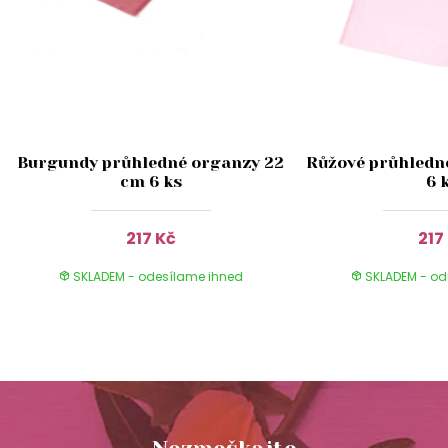
Burgundy průhledné organzy 22
Růžové průhledn
cm 6 ks
6 
217 Kč
217
SKLADEM - odesílame ihned
SKLADEM - od