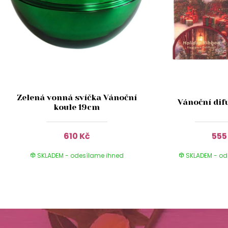
Zelená vonná svíčka Vánoční
Vánoční dif
koule 19cm
610 Kč
555
SKLADEM - odesílame ihned
SKLADEM - od