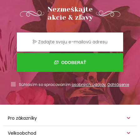
Nezmeškajte
akcie & zľavy
ODOBERAŤ
Súhlasím so spracovaním
osobných údajov
,
Odhlásenie
Pro zákazníky
Velkoobchod