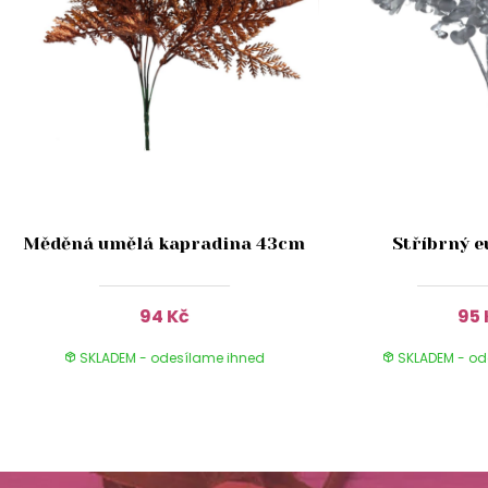
Měděná umělá kapradina 43cm
Stříbrný e
94 Kč
95 
SKLADEM - odesílame ihned
SKLADEM - od