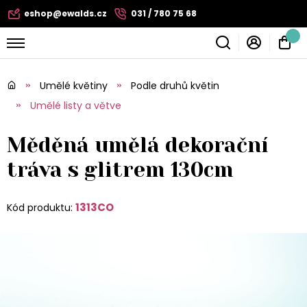
eshop@ewalds.cz
031 / 780 75 68
Umělé květiny
Podle druhů květin
Umělé listy a větve
Měděná umělá dekorační
tráva s glitrem 130cm
1313CO
Kód produktu: