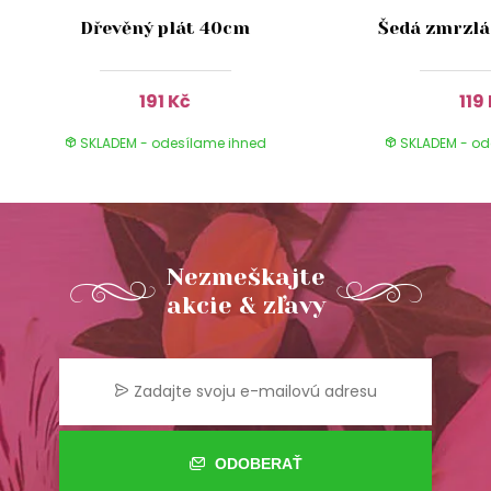
Dřevěný plát 40cm
Šedá zmrzlá
191 Kč
119
SKLADEM - odesílame ihned
SKLADEM - od
Nezmeškajte
akcie & zľavy
ODOBERAŤ