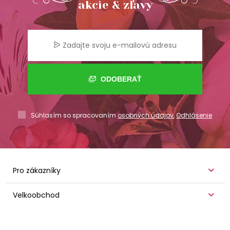
akcie & zľavy
ODOBERAŤ
Súhlasím so spracovaním
osobných údajov
,
Odhlásenie
Pro zákazníky
Velkoobchod