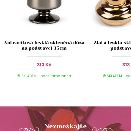
Antracitová lesklá skleněná dóza
Zlatá lesklá sk
na podstavci 35cm
podstav
313 Kč
313
SKLADEM - odesílame ihned
SKLADEM - od
Nezmeškajte