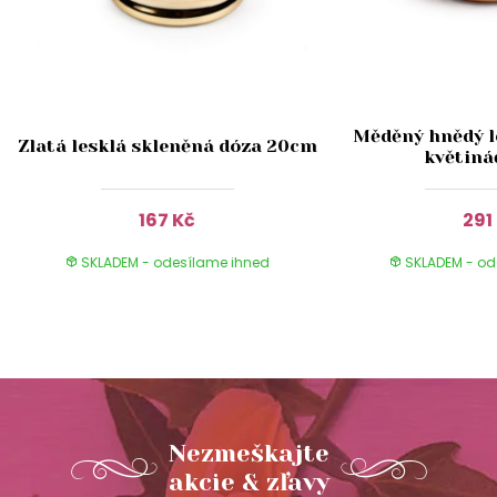
Měděný hnědý l
Zlatá lesklá skleněná dóza 20cm
květiná
167 Kč
291
SKLADEM - odesílame ihned
SKLADEM - od
Nezmeškajte
akcie & zľavy