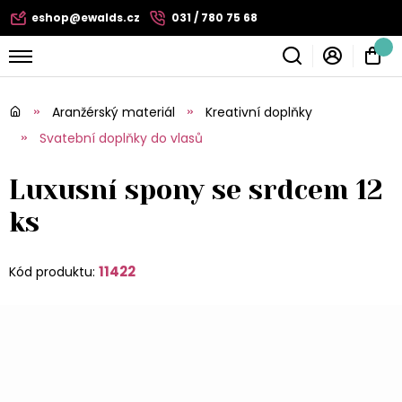
eshop@ewalds.cz
031 / 780 75 68
Aranžérský materiál
Kreativní doplňky
Svatební doplňky do vlasů
Luxusní spony se srdcem 12
ks
11422
Kód produktu: