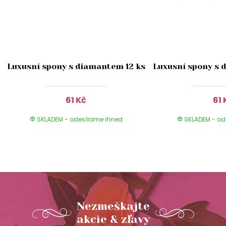
Luxusní spony s diamantem 12 ks
Luxusní spony s 
61 Kč
61 
SKLADEM - odesílame ihned
SKLADEM - od
Nezmeškajte
akcie & zľavy