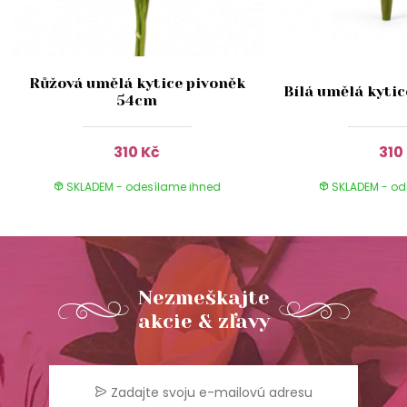
Růžová umělá kytice pivoněk
Bílá umělá kyti
54cm
310 Kč
310
SKLADEM - odesílame ihned
SKLADEM - od
Nezmeškajte
akcie & zľavy