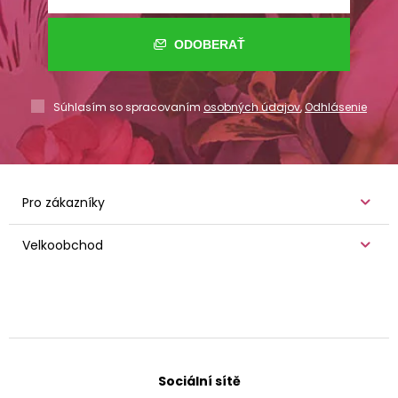
ODOBERAŤ
Súhlasím so spracovaním
osobných údajov
,
Odhlásenie
Pro zákazníky
Velkoobchod
Sociální sítě