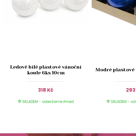
Ledově bílé plastové vánoční
Modré plastové 
koule 6ks 10cm
318 Kč
293
SKLADEM - odesílame ihned
SKLADEM - od