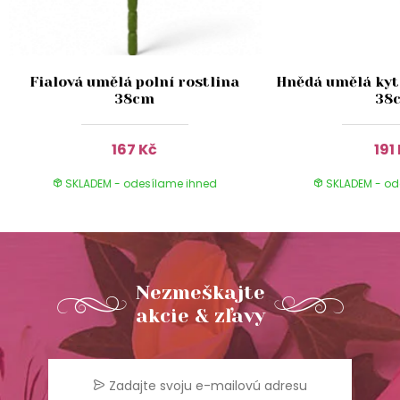
Fialová umělá polní rostlina
Hnědá umělá kyti
38cm
38
167 Kč
191
SKLADEM - odesílame ihned
SKLADEM - od
Nezmeškajte
akcie & zľavy