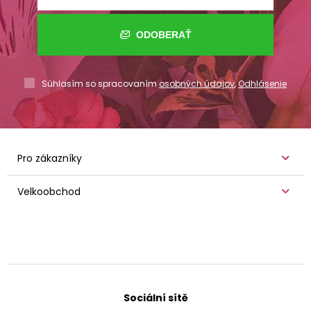
ODOBERAŤ
Súhlasím so spracovaním
osobných údajov
,
Odhlásenie
Pro zákazníky
Velkoobchod
Sociální sítě