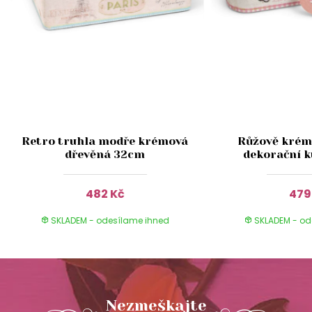
Retro truhla modře krémová
Růžově krém
dřevěná 32cm
dekorační k
482 Kč
479
SKLADEM - odesílame ihned
SKLADEM - od
Nezmeškajte