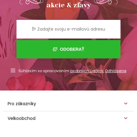
akcie & zľavy
ODOBERAŤ
Súhlasím so spracovaním
osobných údajov
,
Odhlásenie
Pro zákazníky
Velkoobchod