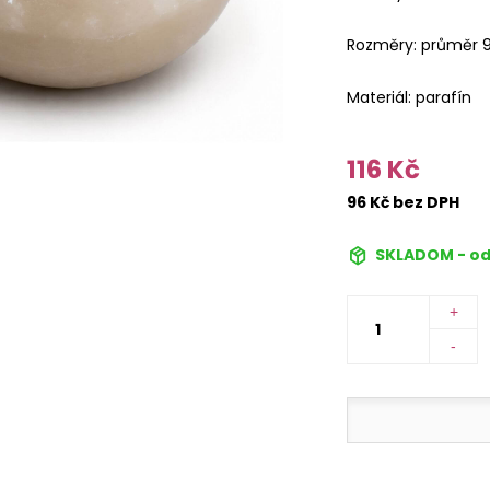
Rozměry: průměr 
Materiál: parafín
116 Kč
96 Kč bez DPH
SKLADOM - od
+
-