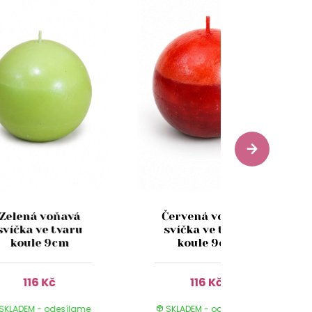
Zelená voňavá
Červená voňavá
svíčka ve tvaru
svíčka ve tvaru
koule 9cm
koule 9cm
116 Kč
116 Kč
SKLADEM - odesílame
SKLADEM - odesílame