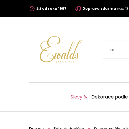
Již od roku 1997
Doprava zdarma
nad 13
Slevy %
Dekorace podle
Domov
Bytové doplňky
Svícny, svíčky a l