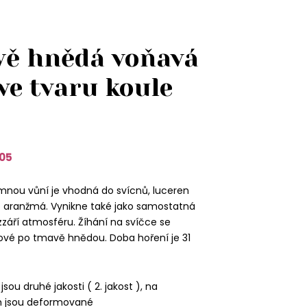
ě hnědá voňavá
ve tvaru koule
05
emnou vůní je vhodná do svícnů, luceren
o aranžmá. Vynikne také jako samostatná
zzáří atmosféru. Žíhání na svíčce se
vé po tmavě hnědou. Doba hoření je 31
sou druhé jakosti ( 2. jakost ), na
h jsou deformované