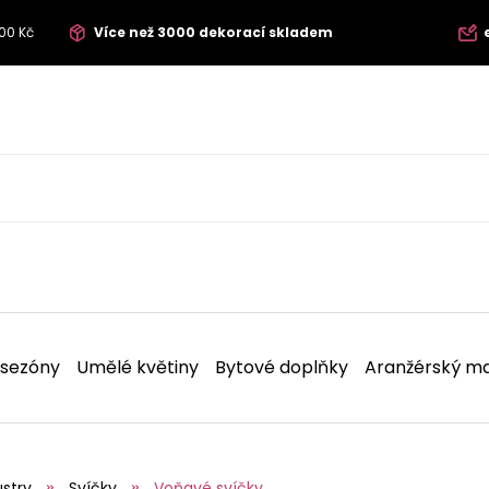
00 Kč
Více než 3000 dekorací skladem
 sezóny
Umělé květiny
Bytové doplňky
Aranžérský ma
ustry
Svíčky
Voňavé svíčky