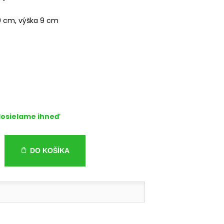
9 cm, výška 9 cm
osielame ihneď
DO KOŠÍKA