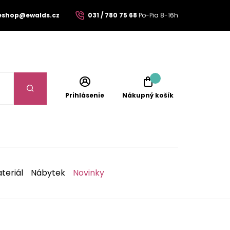
eshop@ewalds.cz
031 / 780 75 68
Po-Pia 8-16h
Prihlásenie
Nákupný košík
teriál
Nábytek
Novinky