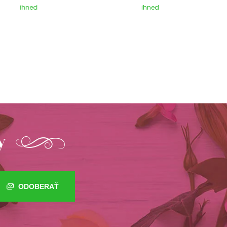
ihned
ihned
y
ODOBERAŤ