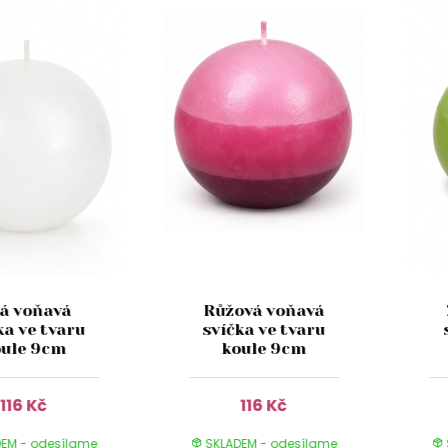
lá voňavá
Růžová voňavá
ka ve tvaru
svíčka ve tvaru
ule 9cm
koule 9cm
116 Kč
116 Kč
EM - odesílame
SKLADEM - odesílame