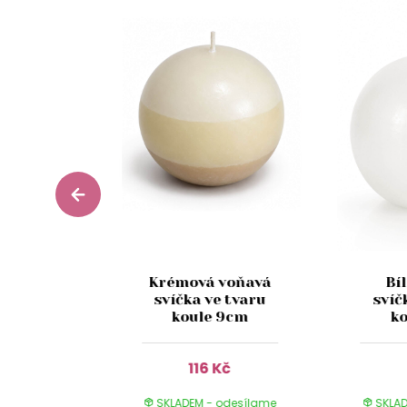
rémová
Krémová voňavá
Bí
íčka ve
svíčka ve tvaru
svíč
ule 9cm
koule 9cm
ko
Kč
116 Kč
 odesílame
SKLADEM - odesílame
SKLAD