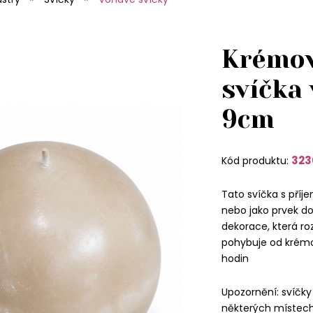
Krémov
svíčka 
9cm
323
Kód produktu:
Tato svíčka s příj
nebo jako prvek d
dekorace, která ro
pohybuje od krémo
hodin
Upozornění: svíčky j
některých místec