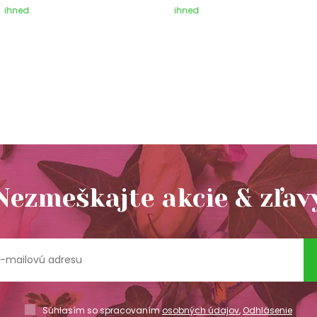
ihned
ihned
Nezmeškajte akcie & zľav
Súhlasím so spracovaním
osobných údajov
,
Odhlásenie