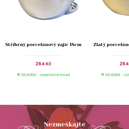
Stříbrný porcelánový zajíc 18cm
Zlatý porcelán
264 Kč
264
SKLADEM - odesílame ihned
SKLADEM - od
Nezmeškajte