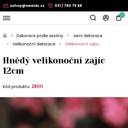
eshop@ewalds.cz
031 / 780 75 68
Dekorace podle sezóny
Jarní dekorace
Velikonoční dekorace
Velikonoční zajíci
Hnědý velikonoční zajíc
12cm
28011
Kód produktu: