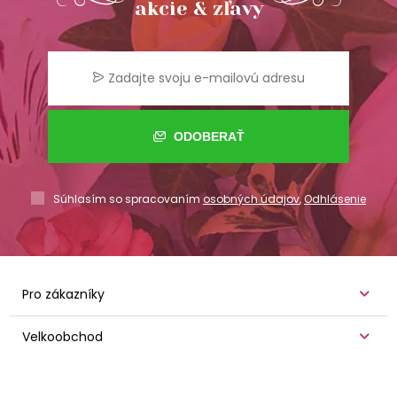
akcie & zľavy
ODOBERAŤ
Súhlasím so spracovaním
osobných údajov
,
Odhlásenie
Pro zákazníky
Velkoobchod