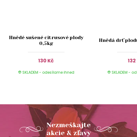
Hnědé sušené citrusové plody
Hnědá drť plodu
0,5kg
130 Kč
132
SKLADEM - odesílame ihned
SKLADEM - od
Nezmeškajte
akcie & zľavy