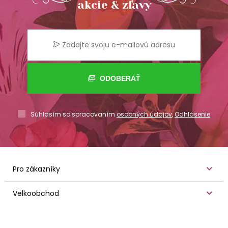
akcie & zľavy
ODOBERAŤ
Súhlasím so spracovaním
osobných údajov
,
Odhlásenie
Pro zákazníky
Velkoobchod