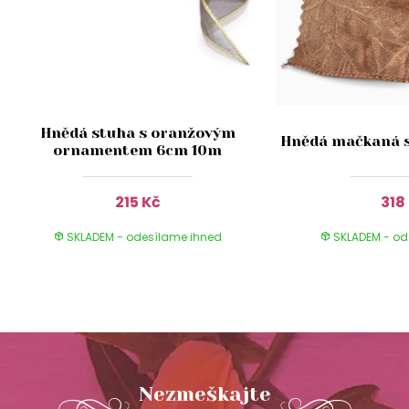
Hnědá stuha s oranžovým
Hnědá mačkaná s
ornamentem 6cm 10m
215 Kč
318
SKLADEM - odesílame ihned
SKLADEM - od
Nezmeškajte