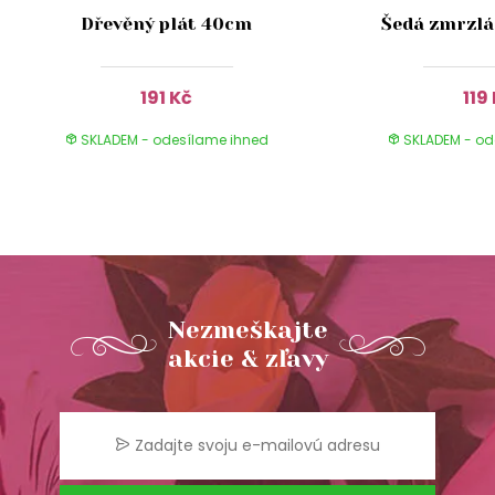
Dřevěný plát 40cm
Šedá zmrzlá
191 Kč
119
SKLADEM - odesílame ihned
SKLADEM - od
Nezmeškajte
akcie & zľavy