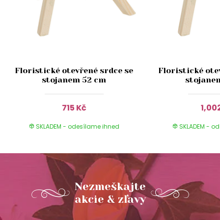
Floristické otevřené srdce se
Floristické ote
stojanem 52 cm
stojane
715 Kč
1,00
SKLADEM - odesílame ihned
SKLADEM - od
Nezmeškajte
akcie & zľavy