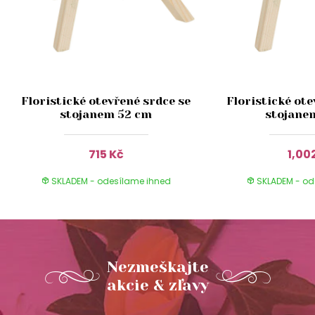
Floristické otevřené srdce se
Floristické ote
stojanem 52 cm
stojane
715 Kč
1,00
SKLADEM - odesílame ihned
SKLADEM - od
Nezmeškajte
akcie & zľavy