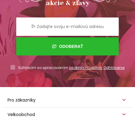
akcie & zľavy
ODOBERAŤ
Súhlasím so spracovaním
osobných údajov
,
Odhlásenie
Pro zákazníky
Velkoobchod