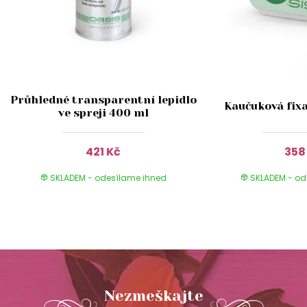
Průhledné transparentní lepidlo
Kaučuková fix
ve spreji 400 ml
421 Kč
358
SKLADEM - odesílame ihned
SKLADEM - od
Nezmeškajte