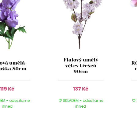
Fialový umělý
lová umělá
Rů
větev třešeň
ožka 80cm
90cm
119 Kč
137 Kč
EM - odesílame
SKLADEM - odesílame
ihned
ihned