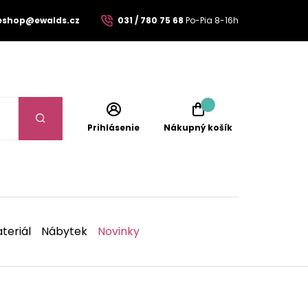
eshop@ewalds.cz
031 / 780 75 68
Po-Pia 8-16h
Prihlásenie
Nákupný košík
teriál
Nábytek
Novinky