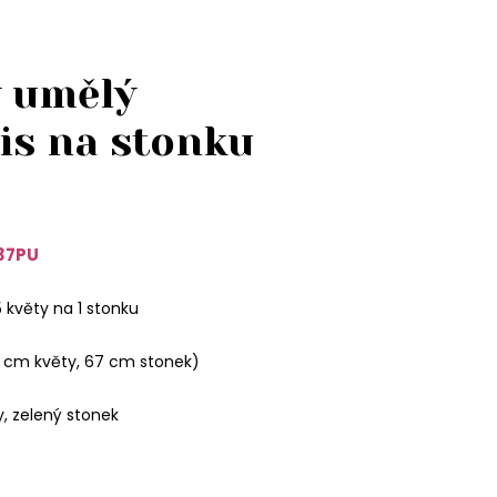
ý umělý
is na stonku
37PU
5 květy na 1 stonku
9 cm květy, 67 cm stonek)
y, zelený stonek