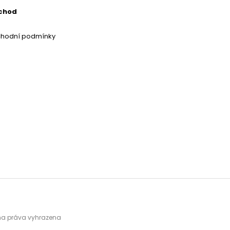
chod
chodní podmínky
hna práva vyhrazena