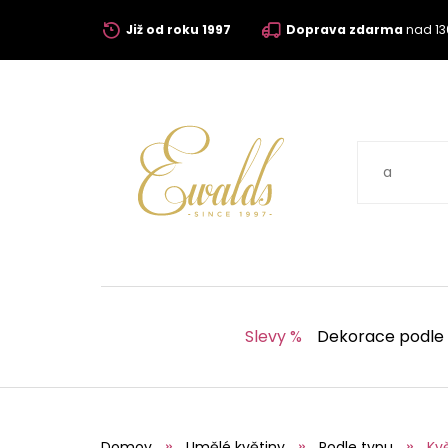
Již od roku 1997
Doprava zdarma
nad 13
Slevy %
Dekorace podle
Domov
Umělé květiny
Podle typu
Kv