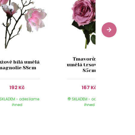
Tmavorůžová
žově bílá umělá
umělá trsová růže
magnolie 88cm
85cm
192 Kč
167 Kč
SKLADEM - odesílame
SKLADEM - odesílame
ihned
ihned