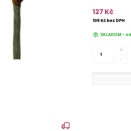
127 Kč
105 Kč bez DPH
SKLADOM - od
+
-