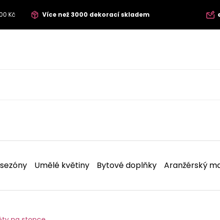
00 Kč
Více než 3000 dekorací skladem
 sezóny
Umělé květiny
Bytové doplňky
Aranžérský ma
ěty na stopce