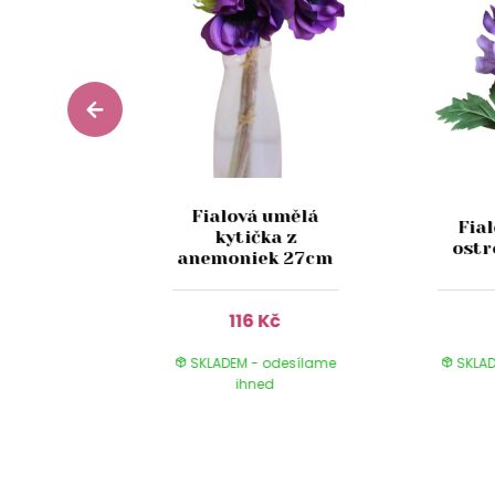
Fialová umělá
 umělá
Fia
kytička z
 70cm
ostr
anemoniek 27cm
Kč
116 Kč
 odesílame
SKLADEM - odesílame
SKLAD
ed
ihned