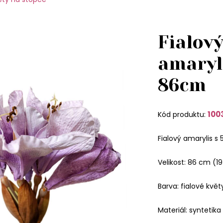
Fialov
amaryl
86cm
100
Kód produktu:
Fialový amarylis s 
Velikost: 86 cm (1
Barva: fialové květ
Materiál: syntetika