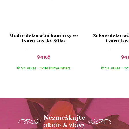
Modré dekorační kamínky ve
Zelené dekorač
tvaru kostky 80ks
tvaru kos
94 Kč
94 
SKLADEM - odesílame ihned
SKLADEM - od
Nezmeškajte
akcie & zľavy