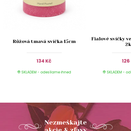
Fialové svíčky v
Růžová tmavá svíčka 15cm
2k
134 Kč
126
SKLADEM - odesílame ihned
SKLADEM - od
Nezmeškajte
akcie & zľavy