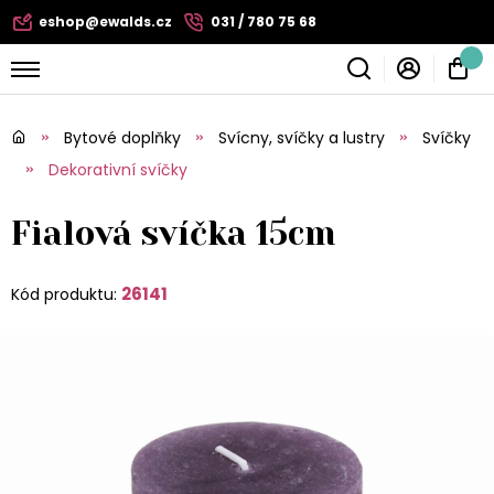
eshop@ewalds.cz
031 / 780 75 68
Bytové doplňky
Svícny, svíčky a lustry
Svíčky
Dekorativní svíčky
Fialová svíčka 15cm
26141
Kód produktu: