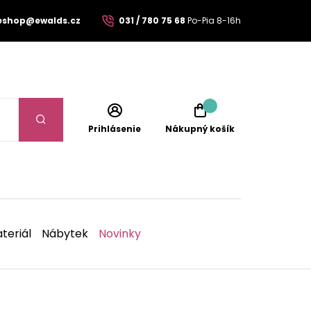
eshop@ewalds.cz
031 / 780 75 68
Po-Pia 8-16h
Prihlásenie
Nákupný košík
teriál
Nábytek
Novinky