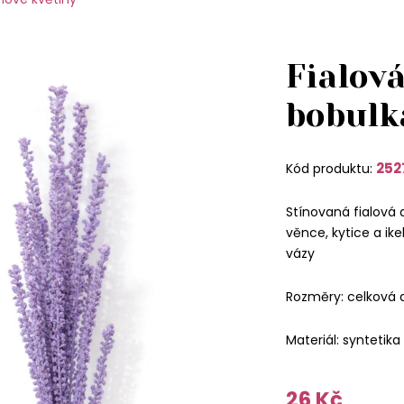
Fialová
bobulk
252
Kód produktu:
Stínovaná fialová 
věnce, kytice a i
vázy
Rozměry: celková 
Materiál: syntetika
26 Kč