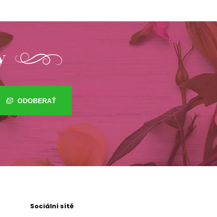
y
ODOBERAŤ
Sociální sítě