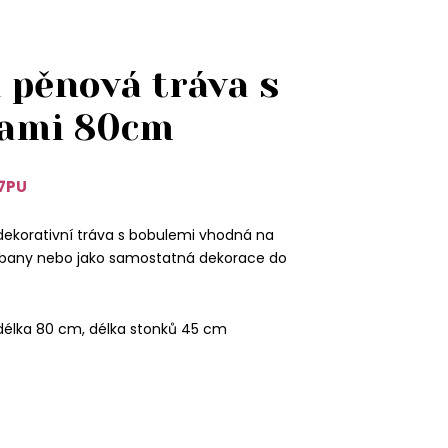
 pěnová tráva s
ami 80cm
7PU
dekorativní tráva s bobulemi vhodná na
kebany nebo jako samostatná dekorace do
délka 80 cm, délka stonků 45 cm