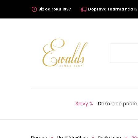
Již od roku 1997
Doprava zdarma
nad 13
Slevy %
Dekorace podle
Domov
Umělé květiny
Podle typu
Pě