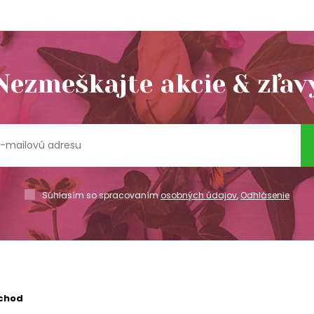
Nezmeškajte akcie & zľav
Súhlasím so spracovaním
osobných údajov
,
Odhlásenie
chod