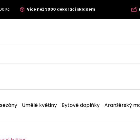
00 Kč
Více než 3000 dekorací skladem
 sezóny
Umělé květiny
Bytové doplňky
Aranžérský ma
nové květiny