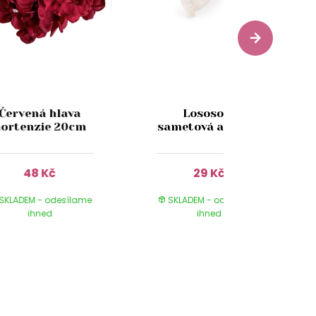
Červená hlava
Lososová
hortenzie 20cm
sametová anturie
48 Kč
29 Kč
SKLADEM - odesílame
SKLADEM - odesílame
ihned
ihned