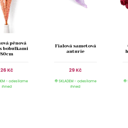
sová pěnová
Fialová sametová
 s bobulkami
anturie
80cm
26 Kč
29 Kč
EM - odesílame
SKLADEM - odesílame
ihned
ihned