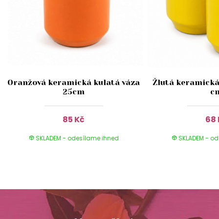
Oranžová keramická kulatá váza
Žlutá keramická
25cm
c
85 Kč
68 
SKLADEM - odesílame ihned
SKLADEM - od