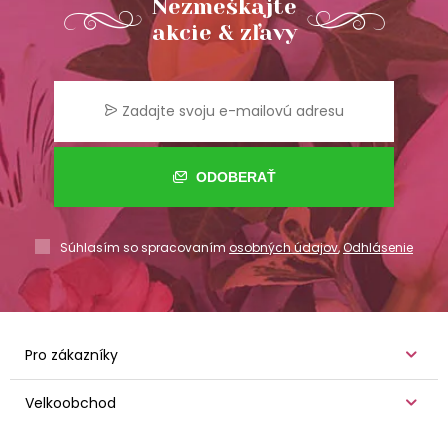
Nezmeškajte
akcie & zľavy
ODOBERAŤ
Súhlasím so spracovaním
osobných údajov
,
Odhlásenie
Pro zákazníky
Velkoobchod