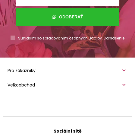
ODOBERAŤ
Súhlasím so spracovaním
osobných údajov
,
Odhlásenie
Pro zákazníky
Velkoobchod
Sociální sítě