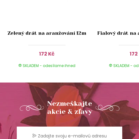
Zelený drát na aranžování 12m
Fialový drát na
172 Kč
172
SKLADEM - odesílame ihned
SKLADEM - od
Nezmeškajte
akcie & zľavy