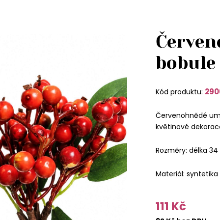
Červen
bobule 
290
Kód produktu:
Červenohnědé umě
květinové dekorac
Rozměry: délka 34 
Materiál: syntetika
111 Kč