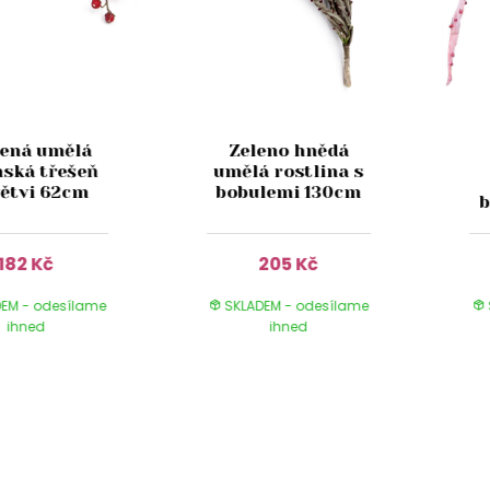
vená umělá
Zeleno hnědá
nská třešeň
umělá rostlina s
větvi 62cm
bobulemi 130cm
b
182 Kč
205 Kč
EM - odesílame
SKLADEM - odesílame
ihned
ihned