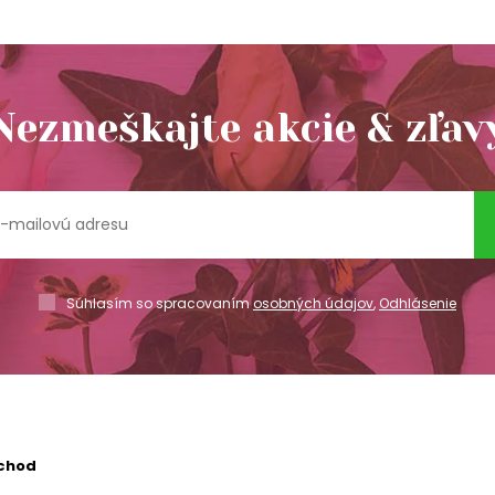
Nezmeškajte akcie & zľav
Súhlasím so spracovaním
osobných údajov
,
Odhlásenie
chod