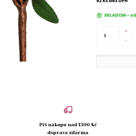
92 Kč bez DPH
SKLADOM - od
+
-
Při nákupu nad 1300 Kč
doprava zdarma