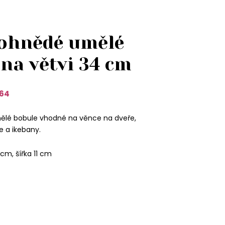
ohnědé umělé
na větvi 34 cm
64
lé bobule vhodné na věnce na dveře,
e a ikebany.
cm, šířka 11 cm