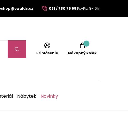
eshop@ewalds.cz
031 / 780 75 68
Po-Pia 8-16h
Prihlásenie
Nákupný košík
teriál
Nábytek
Novinky