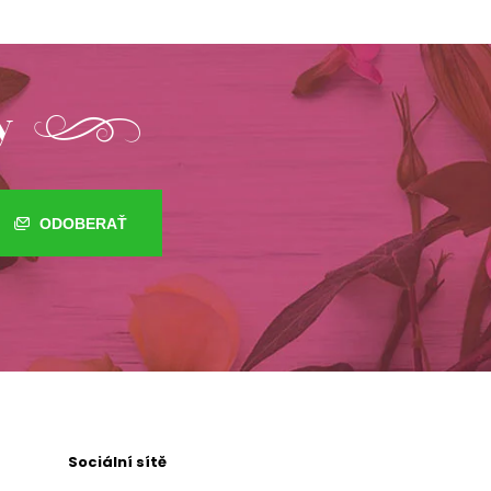
y
ODOBERAŤ
Sociální sítě