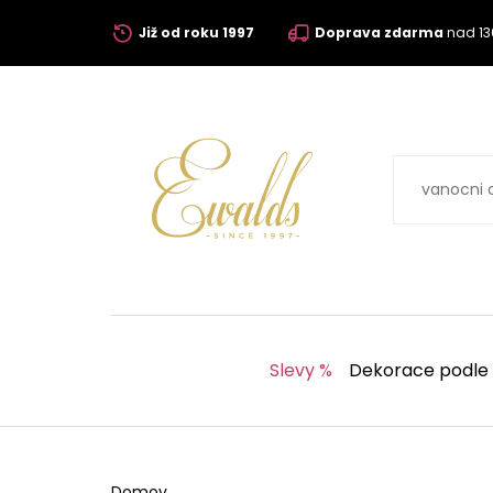
Již od roku 1997
Doprava zdarma
nad 13
Slevy %
Dekorace podle
Domov