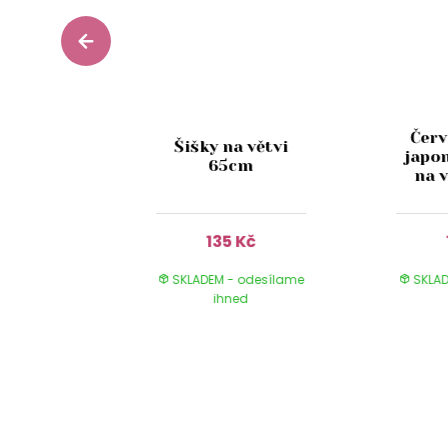
Čer
sněžená
Šišky na větvi
japo
ev 77cm
65cm
na 
Kč
135 Kč
 odesílame
SKLADEM - odesílame
SKLAD
ed
ihned