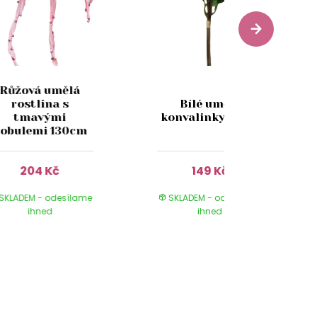
Růžová umělá
rostlina s
Bílé umělé
tmavými
konvalinky 33cm
obulemi 130cm
204 Kč
149 Kč
SKLADEM - odesílame
SKLADEM - odesílame
ihned
ihned