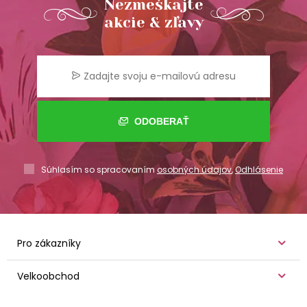
Nezmeškajte
akcie & zľavy
ODOBERAŤ
Súhlasím so spracovaním
osobných údajov
,
Odhlásenie
Pro zákazníky
Velkoobchod