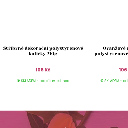
Stříbrné dekorační polystyrenové
Oranžové 
kuličky 210g
polystyrenové
106 Kč
106
SKLADEM - odesílame ihned
SKLADEM - od