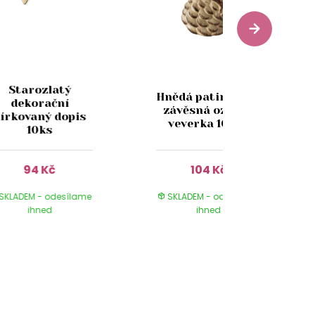
Starozlatý
Hnědá patinovaná
dekorační
závěsná ozdoba
írkovaný dopis
veverka 10 cm
10ks
94 Kč
104 Kč
SKLADEM - odesílame
SKLADEM - odesílame
ihned
ihned