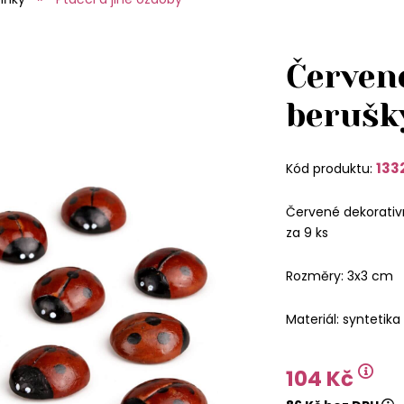
Červen
berušk
133
Kód produktu:
Červené dekorativ
za 9 ks
Rozměry: 3x3 cm
Materiál: syntetika
104 Kč