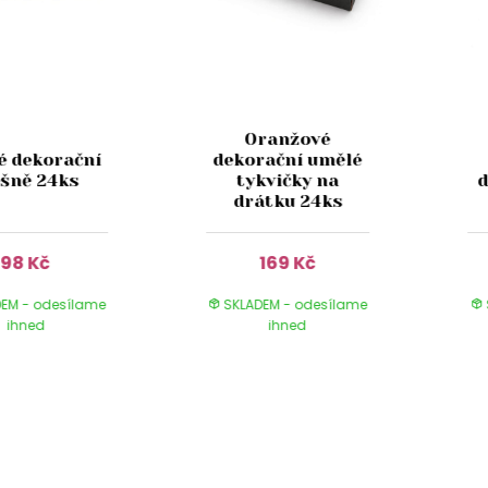
Oranžové
é dekorační
dekorační umělé
ešně 24ks
tykvičky na
d
drátku 24ks
98 Kč
169 Kč
EM - odesílame
SKLADEM - odesílame
ihned
ihned