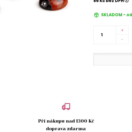
86 Kč bez DPH
SKLADOM - od
+
-
Při nákupu nad 1300 Kč
doprava zdarma