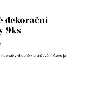
é dekorační
y 9ks
2
ní berušky vhodné k aranžování. Cena je