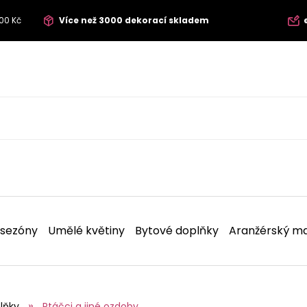
00 Kč
Více než 3000 dekorací skladem
 sezóny
Umělé květiny
Bytové doplňky
Aranžérský ma
lňky
Ptáčci a jiné ozdoby