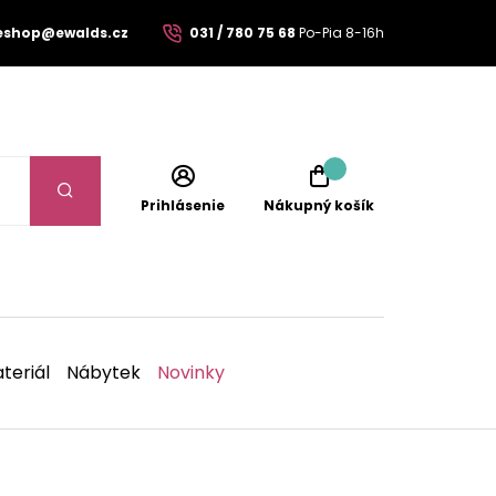
eshop@ewalds.cz
031 / 780 75 68
Po-Pia 8-16h
Prihlásenie
Nákupný košík
teriál
Nábytek
Novinky