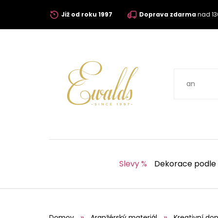
Již od roku 1997
Doprava zdarma
nad 13
Slevy %
Dekorace podle
Domov
Aranžérský materiál
Kreativní dop