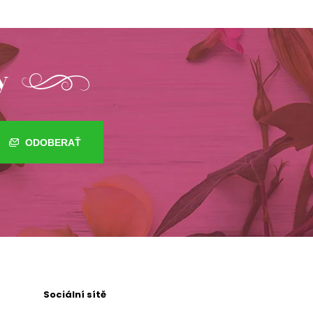
y
ODOBERAŤ
Sociální sítě