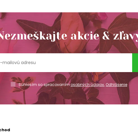
Nezmeškajte akcie & zľav
Súhlasím so spracovaním
osobných údajov
,
Odhlásenie
chod