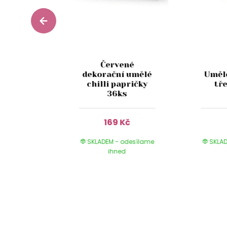
Červené
závěsné
dekorační umělé
Uměl
4 ks
chilli papričky
tř
36ks
Kč
169 Kč
 odesílame
SKLADEM - odesílame
SKLAD
ed
ihned