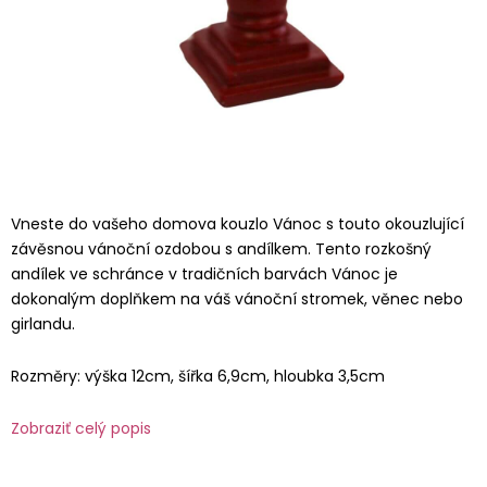
Vneste do vašeho domova kouzlo Vánoc s touto okouzlující
závěsnou vánoční ozdobou s andílkem. Tento rozkošný
andílek ve schránce v tradičních barvách Vánoc je
dokonalým doplňkem na váš vánoční stromek, věnec nebo
girlandu.
Rozměry: výška 12cm, šířka 6,9cm, hloubka 3,5cm
Zobraziť celý popis