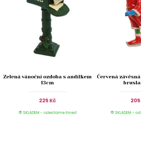
Zelená vánoční ozdoba s andílkem
Červená závěsná
13cm
brusla
225 Kč
205
SKLADEM - odesílame ihned
SKLADEM - od