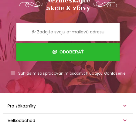
Nezmeškajte
akcie & zľavy
ODOBERAŤ
Súhlasím so spracovaním
osobných údajov
,
Odhlásenie
Pro zákazníky
Velkoobchod