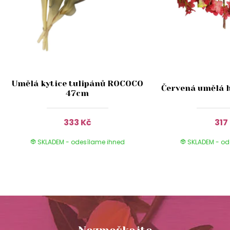
Umělá kytice tulipánů ROCOCO
Červená umělá 
47cm
333 Kč
317
SKLADEM - odesílame ihned
SKLADEM - od