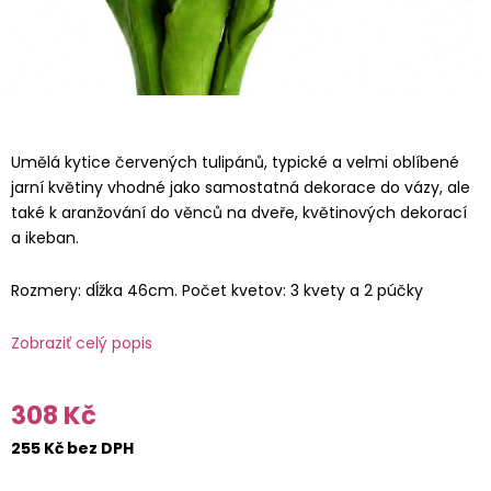
Umělá kytice červených tulipánů, typické a velmi oblíbené
jarní květiny vhodné jako samostatná dekorace do vázy, ale
také k aranžování do věnců na dveře, květinových dekorací
a ikeban.
Rozmery: dĺžka 46cm. Počet kvetov: 3 kvety a 2 púčky
Zobraziť celý popis
308 Kč
255 Kč bez DPH