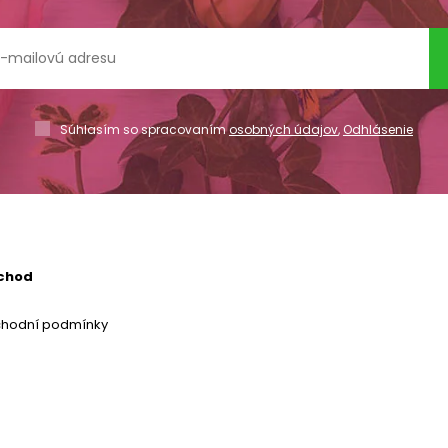
Súhlasím so spracovaním
osobných údajov
,
Odhlásenie
chod
chodní podmínky