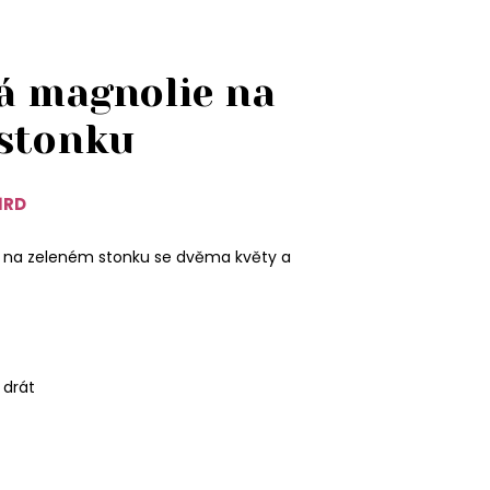
á magnolie na
 stonku
1RD
 na zeleném stonku se dvěma květy a
 drát