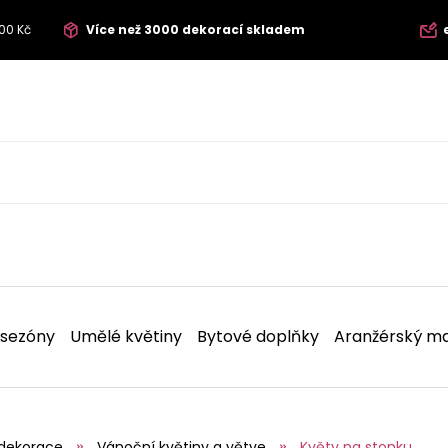
00 Kč
Více než 3000 dekorací skladem
 sezóny
Umělé květiny
Bytové doplňky
Aranžérský ma
dekorace
Vánoční květiny a větve
Květy na stonku