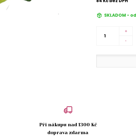
84 Kč bez DPH
SKLADOM - od
+
-
Při nákupu nad 1300 Kč
doprava zdarma