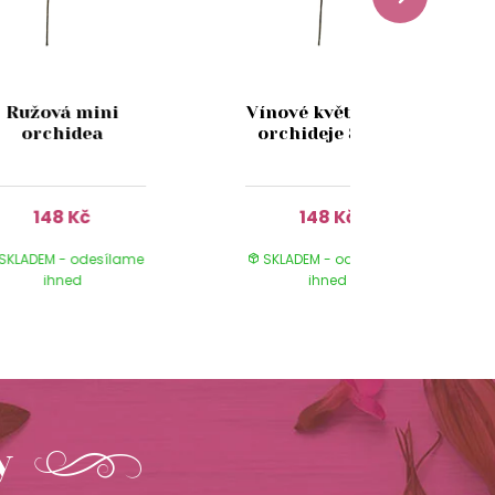
Ružová mini
Vínové květy mini
orchidea
orchideje 89cm
148 Kč
148 Kč
SKLADEM - odesílame
SKLADEM - odesílame
ihned
ihned
y