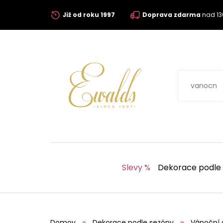
Již od roku 1997
Doprava zdarma
nad 13
Slevy %
Dekorace podle
Domov
Dekorace podle sezóny
Vánoční 