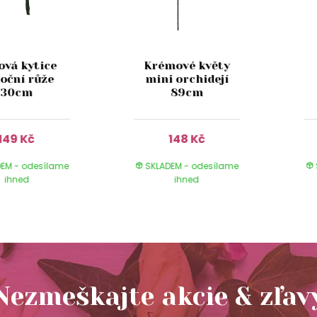
ová kytice
Krémové květy
oční růže
mini orchidejí
30cm
89cm
149 Kč
148 Kč
EM - odesílame
SKLADEM - odesílame
ihned
ihned
Nezmeškajte akcie & zľav