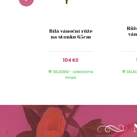
žená
Růž
ka s
Bílá vánoční růže
ván
nými
na stonku 65cm
mi 40cm
Kč
104 Kč
 odesílame
SKLADEM - odesílame
SKLAD
ed
ihned