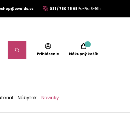
eshop@ewalds.cz
031 / 780 75 68
Po-Pia 8-16h
Prihlásenie
Nákupný košík
teriál
Nábytek
Novinky