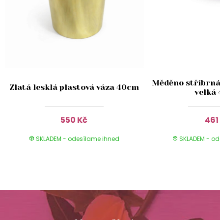
Měděno stříbrná
Zlatá lesklá plastová váza 40cm
velká
550 Kč
461
SKLADEM - odesílame ihned
SKLADEM - od