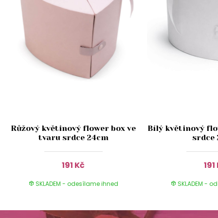
Růžový květinový flower box ve
Bílý květinový fl
tvaru srdce 24cm
srdce
191 Kč
191
SKLADEM - odesílame ihned
SKLADEM - od