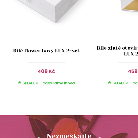
Bíle zlaté oteví
Bílé flower boxy LUX 2-set
LUX 2
409 Kč
459
SKLADEM - odesílame ihned
SKLADEM - od
Nezmeškajte