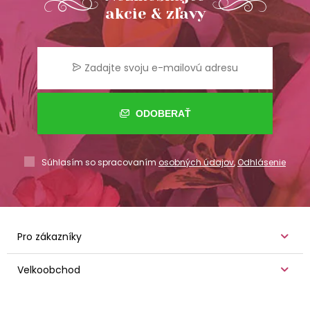
akcie & zľavy
ODOBERAŤ
Súhlasím so spracovaním
osobných údajov
,
Odhlásenie
Pro zákazníky
Velkoobchod