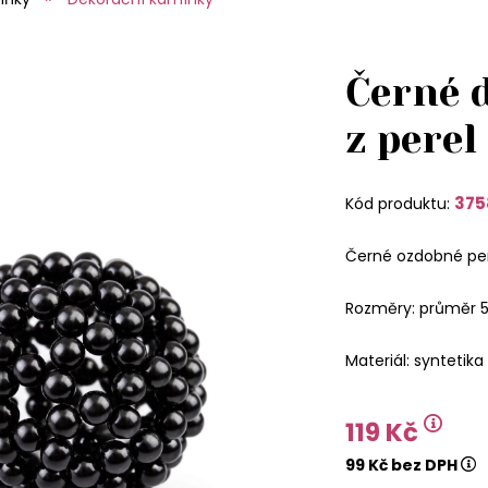
Černé 
z perel
375
Kód produktu:
Černé ozdobné per
Rozměry: průměr 
Materiál: syntetika
119 Kč
99 Kč bez DPH