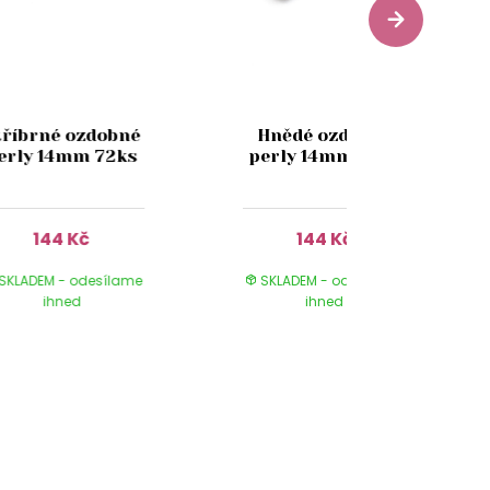
tříbrné ozdobné
Hnědé ozdobné
erly 14mm 72ks
perly 14mm 72ks
144 Kč
144 Kč
SKLADEM - odesílame
SKLADEM - odesílame
ihned
ihned