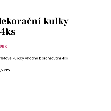
dekorační kulky
 4ks
8BK
leťové kuličky vhodné k aranžování 4ks
5,5 cm