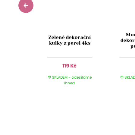
ené
Mod
ační
Zelené dekorační
dekor
e tvaru
kulky z perel 4ks
p
ů 82ks
Kč
119 Kč
 odesílame
SKLADEM - odesílame
SKLAD
ed
ihned