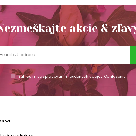
Nezmeškajte akcie & zľav
Súhlasím so spracovaním
osobných údajov
,
Odhlásenie
chod
chodní podmínky