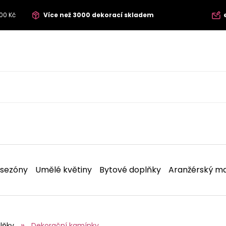
00 Kč
Více než 3000 dekorací skladem
 sezóny
Umělé květiny
Bytové doplňky
Aranžérský ma
lňky
Dekorační kamínky