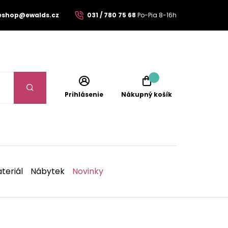
eshop@ewalds.cz
031 / 780 75 68
Po-Pia 8-16h
Prihlásenie
Nákupný košík
teriál
Nábytek
Novinky