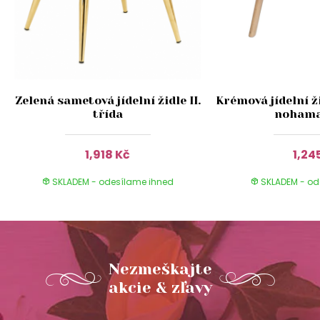
Zelená sametová jídelní židle II.
Krémová jídelní ž
třída
noham
1,918 Kč
1,24
SKLADEM - odesílame ihned
SKLADEM - od
Nezmeškajte
akcie & zľavy