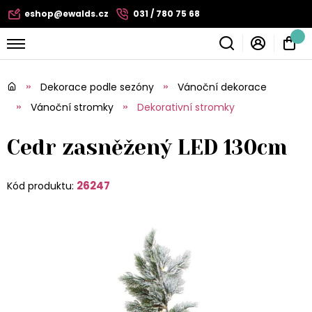
eshop@ewalds.cz
031 / 780 75 68
Dekorace podle sezóny
Vánoční dekorace
Vánoční stromky
Dekorativní stromky
Cedr zasněžený LED 130cm
26247
Kód produktu: