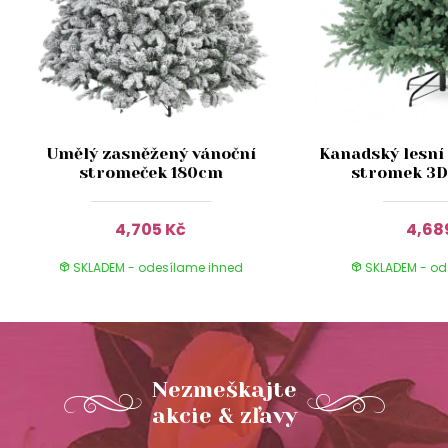
Umělý zasněžený vánoční
Kanadský lesní
stromeček 180cm
stromek 3D
4,705 Kč
4,68
SKLADEM - odesílame ihned
SKLADEM - od
Nezmeškajte
akcie & zľavy