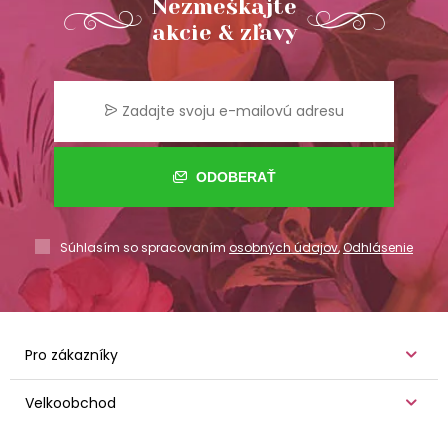
Nezmeškajte
akcie & zľavy
ODOBERAŤ
Súhlasím so spracovaním
osobných údajov
,
Odhlásenie
Pro zákazníky
Velkoobchod