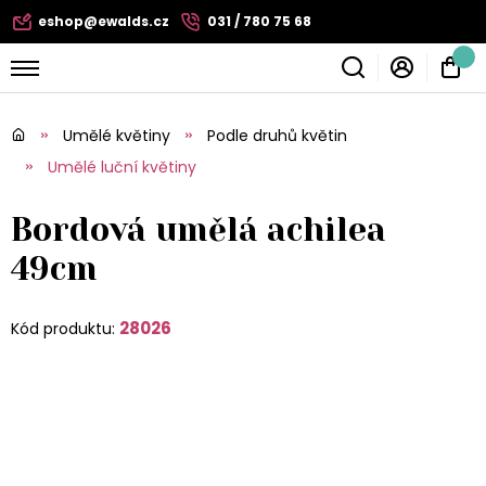
eshop@ewalds.cz
031 / 780 75 68
Umělé květiny
Podle druhů květin
Umělé luční květiny
Bordová umělá achilea
49cm
28026
Kód produktu: