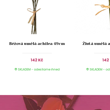
Béžová umělá achilea 49cm
Žlutá umělá 
142 Kč
142
SKLADEM - odesílame ihned
SKLADEM - od