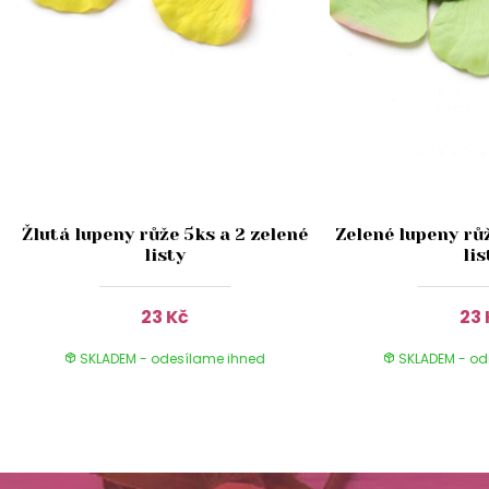
Žlutá lupeny růže 5ks a 2 zelené
Zelené lupeny růž
listy
lis
23 Kč
23 
SKLADEM - odesílame ihned
SKLADEM - od