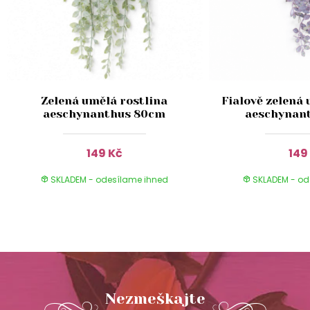
Zelená umělá rostlina
Fialově zelená 
aeschynanthus 80cm
aeschynan
149 Kč
149
SKLADEM - odesílame ihned
SKLADEM - od
Nezmeškajte