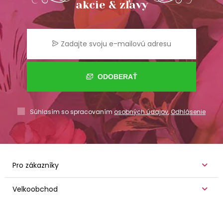
akcie & zľavy
ODOBERAŤ
Súhlasím so spracovaním
osobných údajov
,
Odhlásenie
Pro zákazníky
Velkoobchod