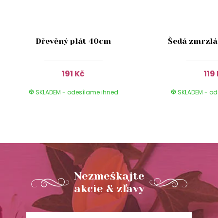
Dřevěný plát 40cm
Šedá zmrzlá
191 Kč
119
SKLADEM - odesílame ihned
SKLADEM - od
Nezmeškajte
akcie & zľavy